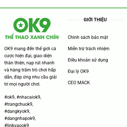
–
Cực
Deal
Kỳ
Hời,
Hấp
Giá
Dẫn
GIỚI THIỆU
Trị
Năm
Cao
2025
Dành
Chính sách bảo mật
Cho
Hội
Viên
Miễn trừ trách nhiệm
OK9 mang đến thế giới cá
cược hiện đại, giao diện
Điều khoản sử dụng
thân thiện, nạp rút nhanh
và hàng trăm trò chơi hấp
Đại lý OK9
dẫn, đáp ứng nhu cầu giải
CEO MACK
trí mọi người chơi.
#ok9, #nhacaiok9,
#trangchuok9,
#dangkyok9,
#dangnhapok9,
#linkvaook9