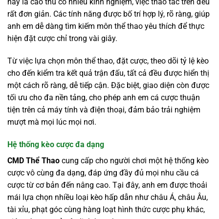
hay là cao thủ có nhiều kinh nghiệm, việc thao tác trên đều
rất đơn giản. Các tính năng được bố trí hợp lý, rõ ràng, giúp
anh em dễ dàng tìm kiếm môn thể thao yêu thích để thực
hiện đặt cược chỉ trong vài giây.
Từ việc lựa chọn môn thể thao, đặt cược, theo dõi tỷ lệ kèo
cho đến kiểm tra kết quả trận đấu, tất cả đều được hiển thị
một cách rõ ràng, dễ tiếp cận. Đặc biệt, giao diện còn được
tối ưu cho đa nền tảng, cho phép anh em cá cược thuận
tiện trên cả máy tính và điện thoại, đảm bảo trải nghiệm
mượt mà mọi lúc mọi nơi.
Hệ thống kèo cược đa dạng
CMD Thể Thao
cung cấp cho người chơi một hệ thống kèo
cược vô cùng đa dạng, đáp ứng đầy đủ mọi nhu cầu cá
cược từ cơ bản đến nâng cao. Tại đây, anh em được thoải
mái lựa chọn nhiều loại kèo hấp dẫn như châu Á, châu Âu,
tài xỉu, phạt góc cùng hàng loạt hình thức cược phụ khác,