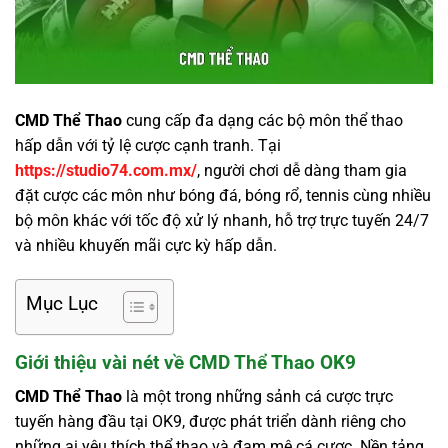
CMD Thể Thao
cung cấp đa dạng các bộ môn thể thao
hấp dẫn với tỷ lệ cược cạnh tranh. Tại
https://studio74.com.mx/
, người chơi dễ dàng tham gia
đặt cược các môn như bóng đá, bóng rổ, tennis cùng nhiều
bộ môn khác với tốc độ xử lý nhanh, hỗ trợ trực tuyến 24/7
và nhiều khuyến mãi cực kỳ hấp dẫn.
Mục Lục
Giới thiệu vài nét về CMD Thể Thao OK9
CMD Thể Thao
là một trong những sảnh cá cược trực
tuyến hàng đầu tại OK9, được phát triển dành riêng cho
những ai yêu thích thể thao và đam mê cá cược. Nền tảng