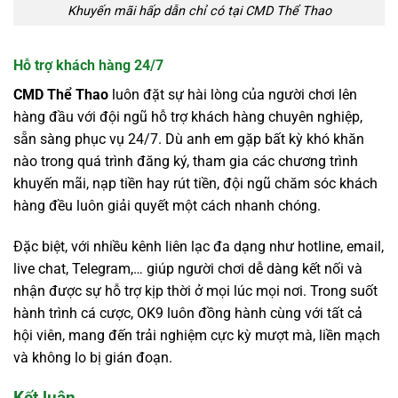
Khuyến mãi hấp dẫn chỉ có tại CMD Thể Thao
Hỗ trợ khách hàng 24/7
CMD Thể Thao
luôn đặt sự hài lòng của người chơi lên
hàng đầu với đội ngũ hỗ trợ khách hàng chuyên nghiệp,
sẵn sàng phục vụ 24/7. Dù anh em gặp bất kỳ khó khăn
nào trong quá trình đăng ký, tham gia các chương trình
khuyến mãi, nạp tiền hay rút tiền, đội ngũ chăm sóc khách
hàng đều luôn giải quyết một cách nhanh chóng.
Đặc biệt, với nhiều kênh liên lạc đa dạng như hotline, email,
live chat, Telegram,… giúp người chơi dễ dàng kết nối và
nhận được sự hỗ trợ kịp thời ở mọi lúc mọi nơi. Trong suốt
hành trình cá cược, OK9 luôn đồng hành cùng với tất cả
hội viên, mang đến trải nghiệm cực kỳ mượt mà, liền mạch
và không lo bị gián đoạn.
Kết luận