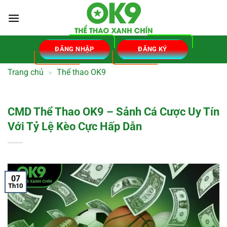
Bỏ
qua
nội
dung
ĐĂNG NHẬP
ĐĂNG KÝ
Trang chủ
»
Thể thao OK9
CMD Thể Thao OK9 – Sảnh Cá Cược Uy Tín
Với Tỷ Lệ Kèo Cực Hấp Dẫn
07
Th10