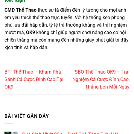
CMD Thể Thao
thực sự là điểm đến lý tưởng cho mọi anh
em yêu thích thể thao trực tuyến. Với hệ thống kèo phong
phú, ưu đãi hấp dẫn, tỷ lệ trả thưởng khủng và trải nghiệm
mượt mà,
OK9
không chỉ giúp người chơi nâng cao cơ hội
chiến thắng mà còn mang đến những giây phút giải trí đầy
kịch tính và hấp dẫn.
BTI Thể Thao – Khám Phá
SBO Thể Thao OK9 – Trải
Sảnh Cá Cược Đỉnh Cao Tại
Nghiệm Cá Cược Đỉnh Cao,
OK9
Thắng Lớn Mỗi Ngày
BÀI VIẾT GẦN ĐÂY