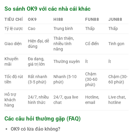
So sánh OK9 với các nhà cái khác
TIÊU CHÍ
OK9
HI88
FUN88
JUN88
Tỷ lệ cược
Cao
Trung bình
Thấp
Thấp
Thân thiện,
Hiện đại, dễ
Giao diện
nhiều tính
Cổ điển
Tinh gọn
dùng
năng
Khuyến
Đa dạng,
Thường xuyên
Ít
Ít
mãi
giá trị lớn
Chậm
Tốc độ rút
Rất nhanh
Nhanh (5-10
Chậm (30-
(30-60
tiền
(3-5 phút)
phút)
60 phút)
phút)
Hỗ trợ
24/7, nhiều
24/7, qua live
Hotline,
Live chat,
khách
hình thức
chat
email
hotline
hàng
Các câu hỏi thường gặp (FAQ)
OK9 có lừa đảo không?