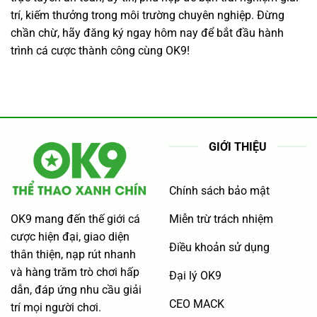
trí, kiếm thưởng trong môi trường chuyên nghiệp. Đừng
chần chừ, hãy đăng ký ngay hôm nay để bắt đầu hành
trình cá cược thành công cùng OK9!
GIỚI THIỆU
Chính sách bảo mật
Miễn trừ trách nhiệm
OK9 mang đến thế giới cá
cược hiện đại, giao diện
Điều khoản sử dụng
thân thiện, nạp rút nhanh
và hàng trăm trò chơi hấp
Đại lý OK9
dẫn, đáp ứng nhu cầu giải
CEO MACK
trí mọi người chơi.