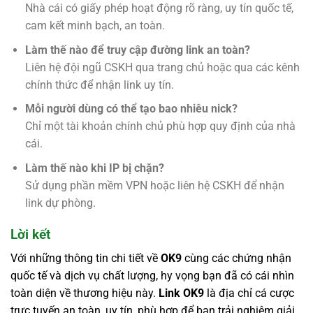
Nhà cái có giấy phép hoạt động rõ ràng, uy tín quốc tế,
cam kết minh bạch, an toàn.
Làm thế nào để truy cập đường link an toàn?
Liên hệ đội ngũ CSKH qua trang chủ hoặc qua các kênh
chính thức để nhận link uy tín.
Mỗi người dùng có thể tạo bao nhiêu nick?
Chỉ một tài khoản chính chủ phù hợp quy định của nhà
cái.
Làm thế nào khi IP bị chặn?
Sử dụng phần mềm VPN hoặc liên hệ CSKH để nhận
link dự phòng.
Lời kết
Với những thông tin chi tiết về
OK9
cùng các chứng nhận
quốc tế và dịch vụ chất lượng, hy vọng bạn đã có cái nhìn
toàn diện về thương hiệu này.
Link OK9
là địa chỉ cá cược
trực tuyến an toàn, uy tín, phù hợp để bạn trải nghiệm giải