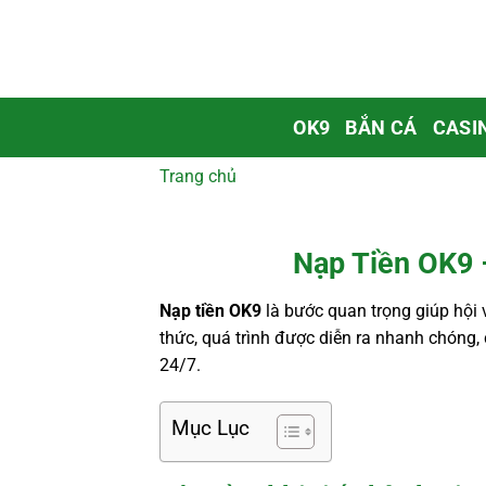
Bỏ
qua
nội
dung
OK9
BẮN CÁ
CASI
Trang chủ
Nạp Tiền OK9 
Nạp tiền OK9
là bước quan trọng giúp hội 
thức, quá trình được diễn ra nhanh chóng, 
24/7.
Mục Lục