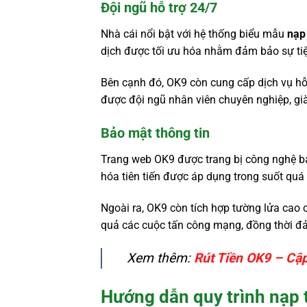
Đội ngũ hỗ trợ 24/7
Nhà cái nổi bật với hệ thống biểu mẫu
nạp
dịch được tối ưu hóa nhằm đảm bảo sự tiện 
Bên cạnh đó, OK9 còn cung cấp dịch vụ hỗ 
được đội ngũ nhân viên chuyên nghiệp, giàu
Bảo mật thông tin
Trang web OK9 được trang bị công nghệ bả
hóa tiên tiến được áp dụng trong suốt quá t
Ngoài ra, OK9 còn tích hợp tường lửa cao
quả các cuộc tấn công mạng, đồng thời đảm
Xem thêm:
Rút Tiền OK9 – Cậ
Hướng dẫn quy trình nạp 