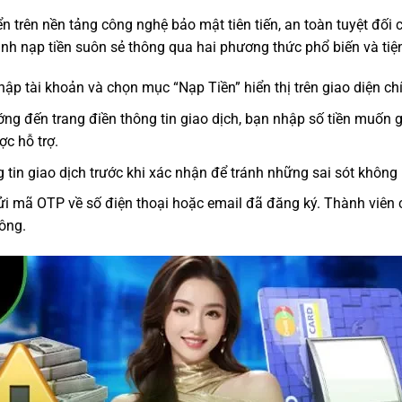
n trên nền tảng công nghệ bảo mật tiên tiến, an toàn tuyệt đối
rình nạp tiền suôn sẻ thông qua hai phương thức phổ biến và tiện
ập tài khoản và chọn mục “Nạp Tiền” hiển thị trên giao diện ch
ng đến trang điền thông tin giao dịch, bạn nhập số tiền muốn 
c hỗ trợ.
g tin giao dịch trước khi xác nhận để tránh những sai sót khô
gửi mã OTP về số điện thoại hoặc email đã đăng ký. Thành viên
ông.