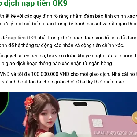
o dịch nạp tiền OK9
thiết kế với các quy định rõ ràng nhằm đảm bảo tính chính xác v
 lưu ý một số điểm quan trọng để tránh sai sót và rút ngắn thời 
g để
nạp tiền OK9
phải trùng khớp hoàn toàn với dữ liệu đã đăng
anh để hệ thống tự động xác nhận và cộng tiền chính xác.
ải quyết sự cố nếu có, hội viên được khuyến nghị lưu lại chứng t
ụp giao dịch hoặc thông báo xác nhận từ ngân hàng.
00 VNĐ và tối đa 100.000.000 VNĐ cho mỗi giao dịch. Nhà cái hỗ
 sự linh hoạt tối đa cho người chơi ở bất kỳ thời điểm nào.