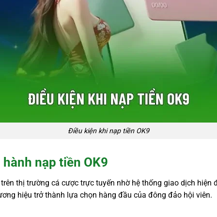
Điều kiện khi nạp tiền OK9
ến hành nạp tiền OK9
rên thị trường cá cược trực tuyến nhờ hệ thống giao dịch hiện
ương hiệu trở thành lựa chọn hàng đầu của đông đảo hội viên.