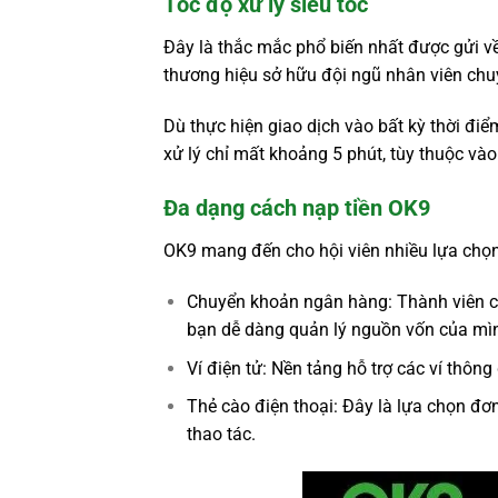
Tốc độ xử lý siêu tốc
Đây là thắc mắc phổ biến nhất được gửi về 
thương hiệu sở hữu đội ngũ nhân viên chu
Dù thực hiện giao dịch vào bất kỳ thời điể
xử lý chỉ mất khoảng 5 phút, tùy thuộc và
Đa dạng cách nạp tiền OK9
OK9 mang đến cho hội viên nhiều lựa chọn 
Chuyển khoản ngân hàng: Thành viên có 
bạn dễ dàng quản lý nguồn vốn của mì
Ví điện tử: Nền tảng hỗ trợ các ví thôn
Thẻ cào điện thoại: Đây là lựa chọn đơ
thao tác.