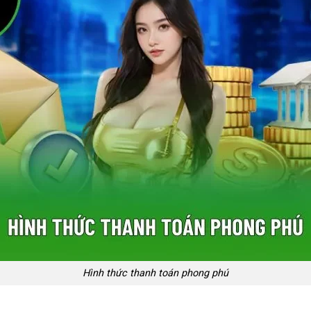
Hình thức thanh toán phong phú